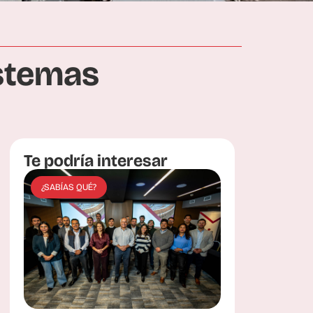
istemas
Te podría interesar
¿SABÍAS QUÉ?