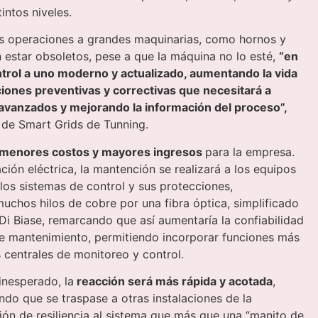
intos niveles.
las operaciones a grandes maquinarias, como hornos y
 estar obsoletos, pese a que la máquina no lo esté,
“en
trol a uno moderno y actualizado, aumentando la vida
ciones preventivas y correctivas que necesitará a
avanzados y mejorando la información del proceso”,
n de Smart Grids de Tunning.
menores costos y mayores ingresos
para la empresa.
ación eléctrica, la mantención se realizará a los equipos
los sistemas de control y sus protecciones,
chos hilos de cobre por una fibra óptica, simplificado
Di Biase, remarcando que así aumentaría la confiabilidad
de mantenimiento, permitiendo incorporar funciones más
 centrales de monitoreo y control.
 inesperado, la
reacción será más rápida y acotada
,
ndo que se traspase a otras instalaciones de la
ión de resiliencia al sistema que más que una “manito de