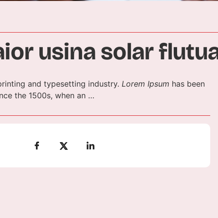
aior usina solar flut
rinting and typesetting industry.
Lorem Ipsum
has been
ince the 1500s, when an …